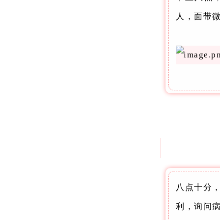
人，面带
八点十分
利，询问