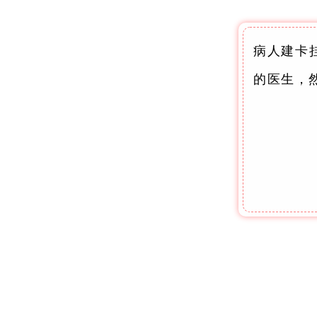
病人建卡
的医生，