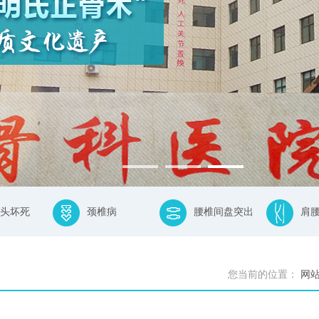
头坏死
颈椎病
腰椎间盘突出
肩
您当前的位置：
网