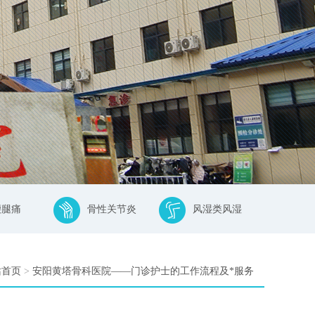
腰腿痛
骨性关节炎
风湿类风湿
站首页
>
安阳黄塔骨科医院——门诊护士的工作流程及*服务